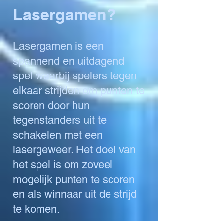
Lasergamen?
Lasergamen is een
spannend en uitdagend
spel waarbij spelers tegen
elkaar strijden om punten te
scoren door hun
tegenstanders uit te
schakelen met een
lasergeweer. Het doel van
het spel is om zoveel
mogelijk punten te scoren
en als winnaar uit de strijd
te komen.